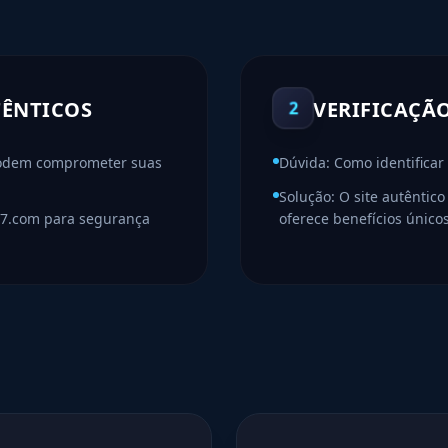
TÊNTICOS
VERIFICAÇÃO
2
 podem comprometer suas
Dúvida: Como identificar o
Solução: O site autêntic
777.com para segurança
oferece benefícios únicos