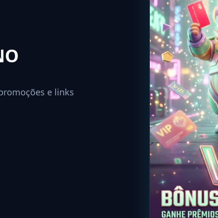
NO
promoções e links