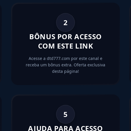
2
BÔNUS POR ACESSO
COM ESTE LINK
Acesse a dtd777.com por este canal e
receba um bônus extra. Oferta exclusiva
desta página!
5
AJUDA PARA ACESSO