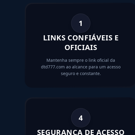
1
LINKS CONFIÁVEIS E
OFICIAIS
Mantenha sempre o link oficial da
dtd777.com ao alcance para um acesso
seguro e constante.
4
SEGURANÇA DE ACESSO