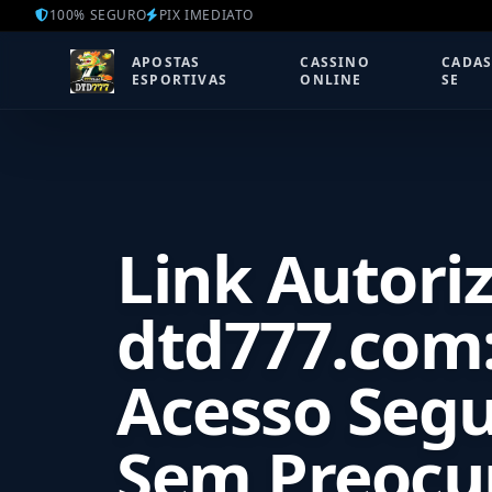
100% SEGURO
PIX IMEDIATO
APOSTAS
CASSINO
CADAS
ESPORTIVAS
ONLINE
SE
Link Autori
dtd777.com
Acesso Seg
Sem Preocu