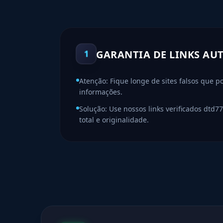
GARANTIA DE LINKS AU
1
Atenção: Fique longe de sites falsos que
informações.
Solução: Use nossos links verificados dtd
total e originalidade.