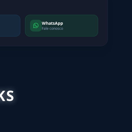
WhatsApp
Fale conosco
KS