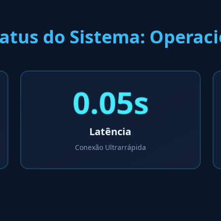
atus do Sistema: Operaci
0.05s
Latência
Conexão Ultrarrápida