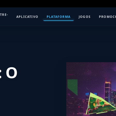
TRE-
APLICATIVO
PLATAFORMA
JOGOS
PROMOC
: O