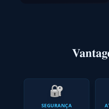
Vantag
🔐
SEGURANÇA
A