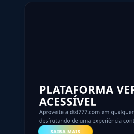
PLATAFORMA VER
ACESSÍVEL
Aproveite a dtd777.com em qualquer 
desfrutando de uma experiência cont
SAIBA MAIS