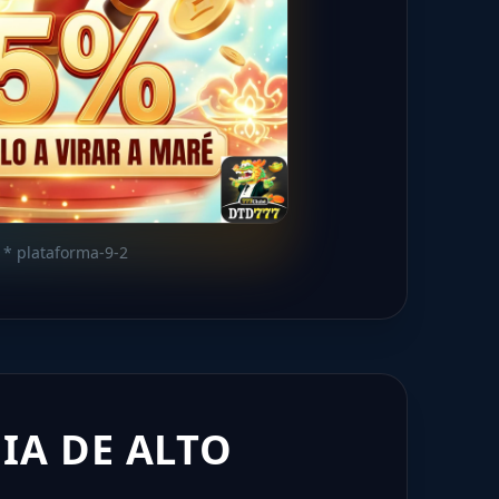
* plataforma-9-2
IA DE ALTO