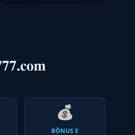
777.com
💰
BÔNUS E