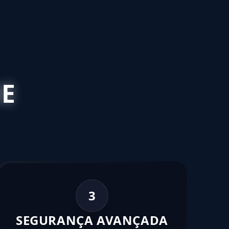
NE
3
SEGURANÇA AVANÇADA