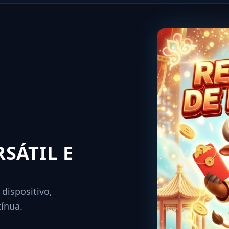
SÁTIL E
dispositivo,
ínua.