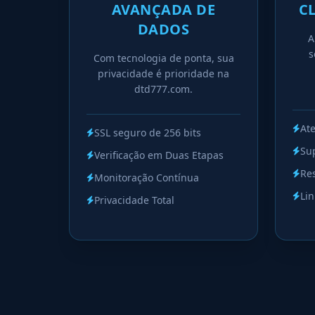
AVANÇADA DE
C
DADOS
A
s
Com tecnologia de ponta, sua
privacidade é prioridade na
dtd777.com.
At
SSL seguro de 256 bits
Su
Verificação em Duas Etapas
Re
Monitoração Contínua
Lin
Privacidade Total