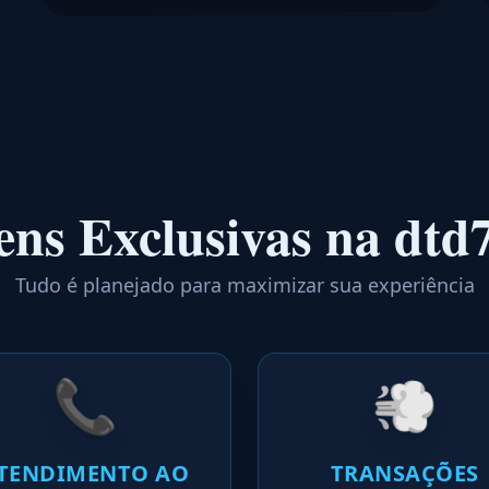
ens Exclusivas na dtd
Tudo é planejado para maximizar sua experiência
📞
💨
TENDIMENTO AO
TRANSAÇÕES